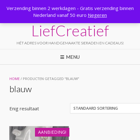
Ga
Verzending binnen 2 werkdagen - Gratis verzending binnen
naar
Nederland vanaf 50 euro
Negeren
de
inhoud
LiefCreatief
HÉT ADRES VOOR HANDGEMAAKTE SIERADEN EN CADEAUS!
MENU
HOME
/ PRODUCTEN GETAGGED “BLAUW”
blauw
Enig resultaat
AANBIEDING!