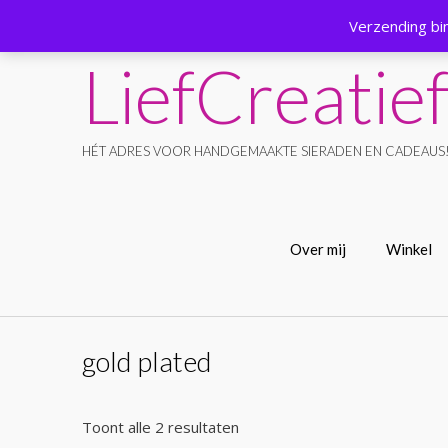
Ga
Verzending bi
naar
de
LiefCreatie
inhoud
HÉT ADRES VOOR HANDGEMAAKTE SIERADEN EN CADEAUS
Over mij
Winkel
gold plated
Toont alle 2 resultaten