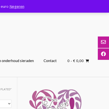
0 euro
Negeren
0
- € 0,00
n onderhoud sieraden
Contact
 PLATED”