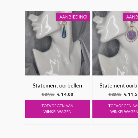
AANBIEDING!
AANB
Statement oorbellen
Statement oorb
Oorspronkelijke
Huidige
Oorspr
€
14,00
€
11,5
€
27,95
€
22,95
prijs
prijs
prijs
TOEVOEGEN AAN
TOEVOEGEN AA
was:
is:
was:
WINKELWAGEN
WINKELWAGE
€ 27,95.
€ 14,00.
€ 22,9