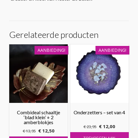
Gerelateerde producten
AANBIEDING!
AANBIEDING!
Combideal schaaltje
Onderzetters – set van 4
‘blad klein’ + 2
amberblokjes
Oorspronkelijke
Huidige
€
12,00
€
23,95
Oorspronkelijke
Huidige
€
12,50
€
13,95
prijs
prijs
prijs
prijs
TOEVOEGEN AAN