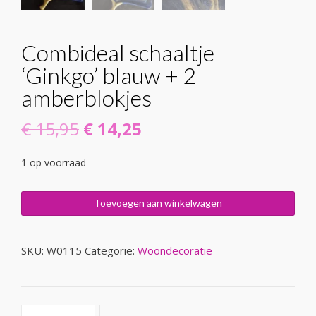
Combideal schaaltje
‘Ginkgo’ blauw + 2
amberblokjes
Oorspronkelijke
Huidige
€
15,95
€
14,25
prijs
prijs
1 op voorraad
was:
is:
Combideal
€ 15,95.
€ 14,25.
Toevoegen aan winkelwagen
schaaltje
'Ginkgo'
blauw
SKU:
W0115
Categorie:
Woondecoratie
+
2
amberblokjes
aantal