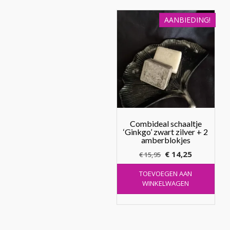
AANBIEDING!
Combideal schaaltje
‘Ginkgo’ zwart zilver + 2
amberblokjes
Oorspronkelijke
Huidige
€
14,25
€
15,95
prijs
prijs
TOEVOEGEN AAN
was:
is:
WINKELWAGEN
€ 15,95.
€ 14,25.