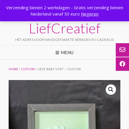
Ga
Verzending binnen 2 werkdagen - Gratis verzending binnen
naar
Nederland vanaf 50 euro
Negeren
de
inhoud
LiefCreatief
HÉT ADRES VOOR HANDGEMAAKTE SIERADEN EN CADEAUS!
MENU
HOME
/
CUSTOM
/ LIEVE BABY VOET – CUSTOM